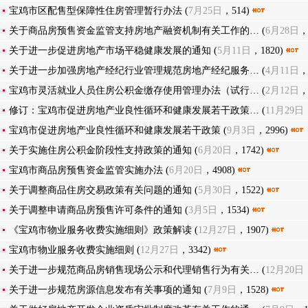
宝鸡市区配售型保障性住房管理暂行办法
(
7月25日
，514)
关于商品房预售资金监管支持房地产融资机制有关工作的…
(
6月28日
，
关于进一步促进房地产市场平稳健康发展的通知
(
5月11日
，1820)
关于进一步加强房地产经纪行业管理规范房地产经纪服务…
(
4月11日
，
宝鸡市灵活就业人员住房公积金缴存使用管理办法（试行…
(
2月12日
，
修订：宝鸡市促进房地产业良性循环和健康发展若干政策…
(
11月29日
宝鸡市促进房地产业良性循环和健康发展若干政策
(
9月3日
，2996)
关于实施住房公积金阶段性支持政策的通知
(
6月20日
，1742)
宝鸡市商品房预售资金监管实施办法
(
6月20日
，4908)
关于调整商品住房交易政策有关问题的通知
(
5月30日
，1522)
关于调整申请商品房预售许可条件的通知
(
3月5日
，1534)
《宝鸡市物业服务收费实施细则》政策解读
(
12月27日
，1907)
宝鸡市物业服务收费实施细则
(
12月27日
，3342)
关于进一步规范商品房销售现场公示和代理销售行为有关…
(
12月20日
关于进一步规范房源信息发布有关事项的通知
(
7月9日
，1528)