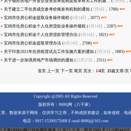
关于做好房地产开发企业资质审批制度改革有关工作的通…
(
7月9日
，1
关于建立二手住房成交参考价格发布机制的通知
(
7月9日
，1700)
宝鸡市住房公积金提取业务操作规程
(
4月14日
，2077)
宝鸡市住房公积金个人住房贷款业务操作规程
(
4月14日
，2287)
宝鸡市住房公积金个人住房贷款管理办法
(
4月14日
，1821)
宝鸡市住房公积金提取管理办法
(
4月14日
，2708)
关于印发2021年住房租赁试点工作实施方案的通知
(
3月31日
，1883)
关于进一步加强房地产市场调控的通知
(
12月27日
，2311)
首页 上一页
下一页
尾页
页次：
1
/4
页
25
篇文章/页
Copyright @2005 All Rights Reserved
版权所有：8000j网（八千家）
文章、数据来源于网络，仅供学习之用，不构成投资建议，如有侵权，电函
电话：0917-15309175008 E-mail:8000j@163.com
千家(8000j)网已经向网民服务 21 年72 个月，即共7689 天13 小时44分8