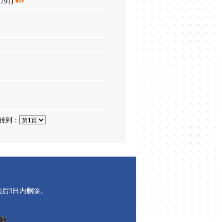
791)
 转到：
后3日内删除。
 秒