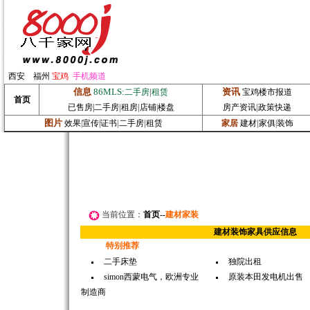
西安
福州
宝鸡
手机频道
信息
86MLS:
|
资讯
二手房
租赁
宝鸡楼市报道
首页
|
|
|
已售房|
二手房
租房
店铺
|
楼盘
房产资讯
政策快递
图片
|
|
|
效果
|
宣传|
证书
二手房
租赁
家居
建材
家俱
|
装饰
当前位置：
首页
--
建材家装
建材装饰家具供
特别推荐
二手床垫
独院出租
simon西蒙电气，欧洲专业
原装本田发电机出售
制造商