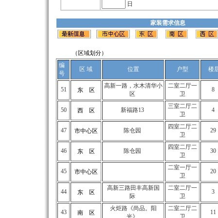
日
家装需求信息
（区域划分）
编
区 域
位置
户型
楼
号
高新一路，水木清华小
二室二厅一
51
8
东 区
区
卫
三室二厅二
50
新福路13
4
西 区
卫
四室二厅二
47
陈仓园
29
市中心区
卫
四室二厅二
46
陈仓园
30
东 区
卫
二室一厅一
45
20
市中心区
卫
高新三路田丰高新国
二室二厅一
44
3
东 区
际
卫
火炬路《尚品。阳
二室二厅二
43
11
南 区
光》
卫