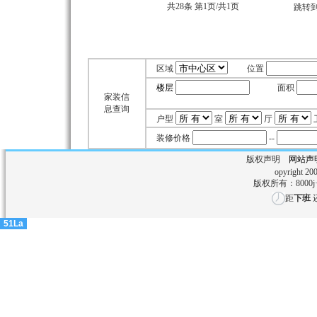
共28条 第1页/共1页
跳转
区域
位置
楼层
面积
家装信
㎡
息查询
户型
室
厅
装修价格
--
版权声明
网站声
opyright 200
版权所有：8000
距
下班
51La