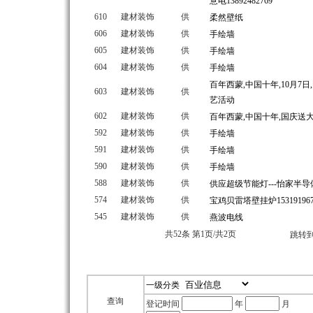
意电13892482769
610
建材装饰
供
柔然壁纸
606
建材装饰
供
手绘墙
605
建材装饰
供
手绘墙
604
建材装饰
供
手绘墙
百年西蒙,中国十年,10月7
603
建材装饰
供
艺活动
602
建材装饰
供
百年西蒙,中国十年,国庆送
592
建材装饰
供
手绘墙
591
建材装饰
供
手绘墙
590
建材装饰
供
手绘墙
588
建材装饰
供
供应超级节能灯---怡家半
574
建材装饰
供
宝鸡贝雷塔壁挂炉153191967
545
建材装饰
供
燕波电线
共52条 第1页/共2页
跳转
一级分类
查询
登记时间
年
月