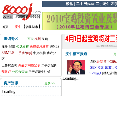
楼盘
|
二手房
|
二手房2
|
租
(实名)
【
】
汉中
首页
切换城市
查询专区
·
西安
福州
宝鸡
注册
登陆
楼盘发布
免费信息发布
86MLS
欢迎访问800
86MLS:
/
今天距2012国庆
二手房
租赁
中介机构
房产分
汉中楼市报道
更
区
调控:
最新
汉中新政:
已售房查询
商品房网签登录
二手房报价
国办4号文
|
国发10
预售证
公积金查询
房产证遗失注销
9.29新政
|
经纪管理
Loading...
房产资讯
·
更多 >>
Loading...