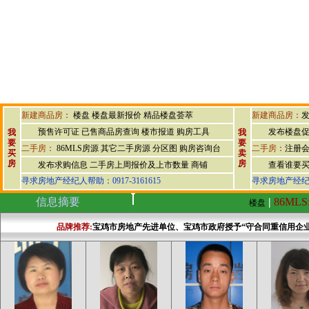
新建商品房
：
楼盘
楼盘最新报价
精品楼盘荟萃
新建商品房
：
预售许可证
已售商品房查询
楼市报道
购房工具
发布楼盘
我
我
要
要
二手房
：
86MLS房源
其它二手房源
分区图
购房咨询台
二手房
：
注册
买
卖
房
房
发布求购信息
二手房上周报价及上市数量
商铺
查看谁要
寻求房地产经纪人帮助：0917-3161615
寻求房地产经纪人帮
信息摘要
|
86MLS
楼盘
品牌推荐
:
宝鸡市房地产先进单位、宝鸡市政府授予“守合同重信用企