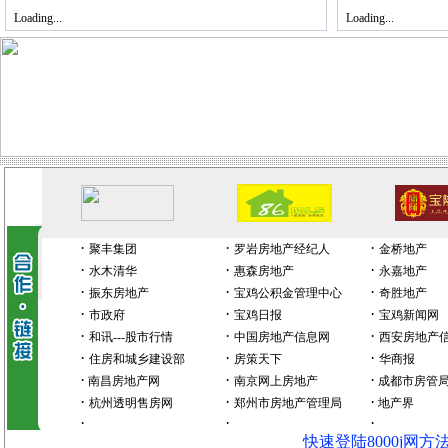
Loading...
Loading...
·
·
·
聚丰集团
罗岩房地产经纪人
金桥地产
·
·
·
水木清华
惠森房地产
永嘉地产
·
·
·
振东房地产
宝鸡公积金管理中心
奇胜地产
·
·
·
市政府
宝鸡日报
宝鸡新闻网
·
·
·
和讯---股市行情
中国房地产信息网
西安房地产
·
·
·
住房和城乡建设部
房策天下
华商报
·
·
·
南昌房地产网
南京网上房地产
成都市房管
·
·
·
杭州透明售房网
郑州市房地产管理局
地产界
·
·
·
快速登陆8000j网